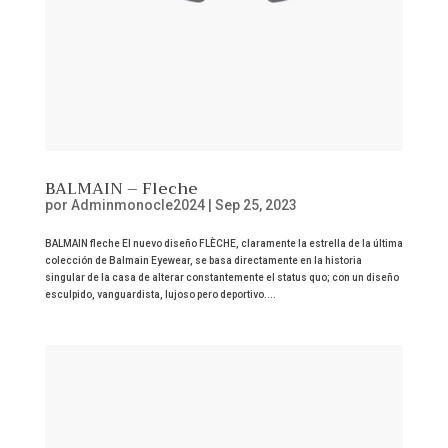
BALMAIN – Fleche
por
Adminmonocle2024
|
Sep 25, 2023
BALMAIN fleche El nuevo diseño FLÈCHE, claramente la estrella de la última
colección de Balmain Eyewear, se basa directamente en la historia
singular de la casa de alterar constantemente el status quo; con un diseño
esculpido, vanguardista, lujoso pero deportivo....