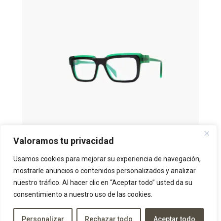
Valoramos tu privacidad
Usamos cookies para mejorar su experiencia de navegación,
SIENS – Creature 96
mostrarle anuncios o contenidos personalizados y analizar
por
Adminmonocle2024
|
Oct 27, 2023
nuestro tráfico. Al hacer clic en “Aceptar todo” usted da su
consentimiento a nuestro uso de las cookies.
SIENS Creature 96 Montura óptica únisex, de acetato grueso, en forma
rectangular y varilla ancha. MÁs de Siens SIENS – Creature 87 SIENS –
Creature 102 SIENS – Creature 95 SIENS – Creature...
Personalizar
Rechazar todo
Aceptar todo