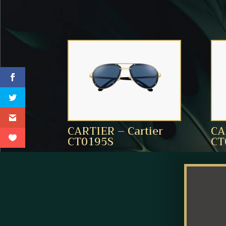
CARTIER – Cartier
CA
CT0195S
CT