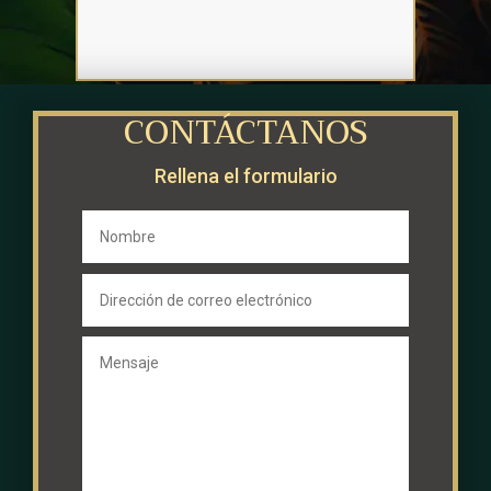
DITA – OKU
CONTÁCTANOS
Rellena el formulario