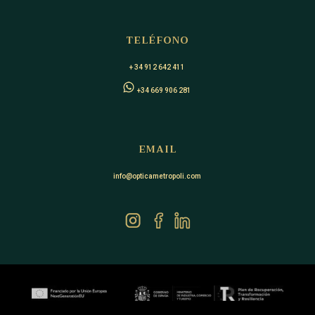
TELÉFONO
+ 34 912 642 411
+34 669 906 281
EMAIL
info@opticametropoli.com