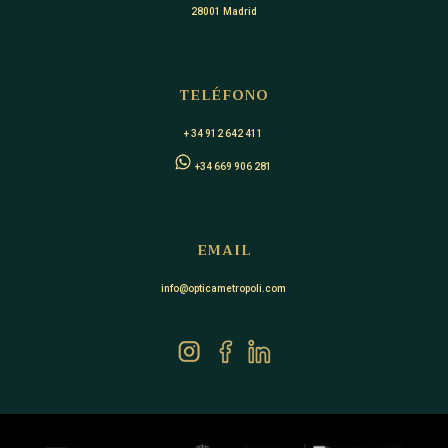
28001 Madrid
TELÉFONO
+ 34 912 642 411
+34 669 906 281
EMAIL
info@opticametropoli.com