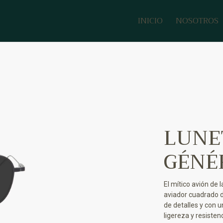
INICIO
NOSOTROS
LUNE
GÉNÉ
El mítico avión de 
aviador cuadrado de
de detalles y con u
ligereza y resistenc